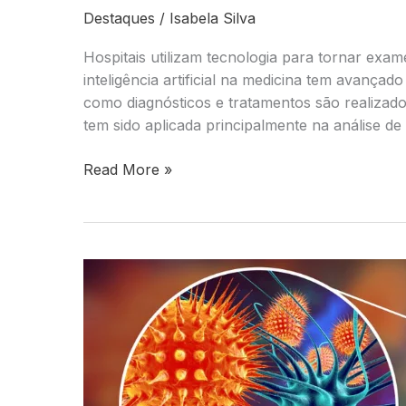
Destaques
/
Isabela Silva
Hospitais utilizam tecnologia para tornar exam
inteligência artificial na medicina tem avança
como diagnósticos e tratamentos são realizado
tem sido aplicada principalmente na análise d
Inteligência
Read More »
artificial
revoluciona
tratamentos
e
diagnósticos
na
medicina