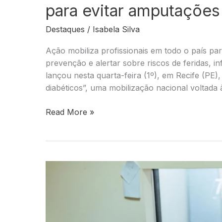
para evitar amputações
Destaques
/
Isabela Silva
Ação mobiliza profissionais em todo o país pa
prevenção e alertar sobre riscos de feridas, 
lançou nesta quarta-feira (1º), em Recife (PE
diabéticos”, uma mobilização nacional voltad
Ministério
Read More »
da
Saúde
lança
campanha
nacional
para
evitar
amputações