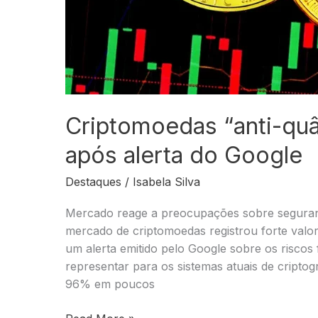
Criptomoedas “anti-qu
após alerta do Google
Destaques
/
Isabela Silva
Mercado reage a preocupações sobre seguranç
mercado de criptomoedas registrou forte valo
um alerta emitido pelo Google sobre os risco
representar para os sistemas atuais de cripto
96% em poucos
Criptomoedas