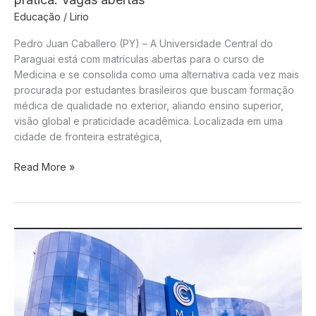
Educação
/
Lirio
Pedro Juan Caballero (PY) – A Universidade Central do
Paraguai está com matrículas abertas para o curso de
Medicina e se consolida como uma alternativa cada vez mais
procurada por estudantes brasileiros que buscam formação
médica de qualidade no exterior, aliando ensino superior,
visão global e praticidade acadêmica. Localizada em uma
cidade de fronteira estratégica,
Medicina
Read More »
no
Paraguai:
Medicina
vivida
na
prática.
Vagas
abertas