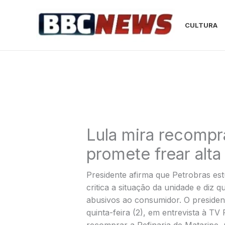
Ir
para
CULTURA
o
conteúdo
Lula mira recompr
promete frear alt
Presidente afirma que Petrobras est
critica a situação da unidade e diz 
abusivos ao consumidor. O president
quinta-feira (2), em entrevista à T