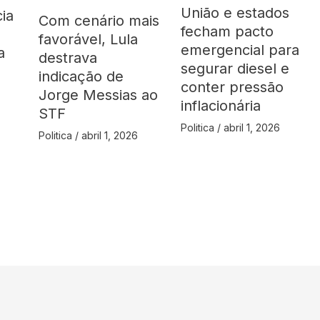
União e estados
ia
Com cenário mais
fecham pacto
favorável, Lula
emergencial para
a
destrava
segurar diesel e
indicação de
conter pressão
Jorge Messias ao
inflacionária
STF
Politica
/
abril 1, 2026
Politica
/
abril 1, 2026