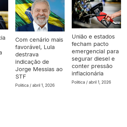
União e estados
ia
Com cenário mais
fecham pacto
favorável, Lula
emergencial para
a
destrava
segurar diesel e
indicação de
conter pressão
Jorge Messias ao
inflacionária
STF
Politica
/
abril 1, 2026
Politica
/
abril 1, 2026